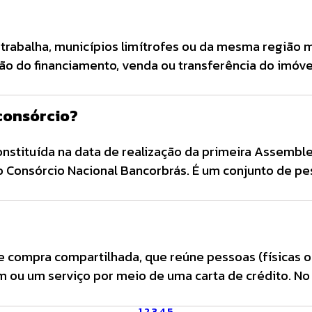
rabalha, municípios limítrofes ou da mesma região m
ão do financiamento, venda ou transferência do imóve
consórcio?
nstituída na data de realização da primeira Assemble
o Consórcio Nacional Bancorbrás. É um conjunto de p
determinado bem ou serviço. Cada integrante do grupo
te o prazo do grupo e já começa a participar das con
 compra compartilhada, que reúne pessoas (físicas ou
 ou um serviço por meio de uma carta de crédito. No 
al menor do que os financiamentos convencionais, poi
1
2
3
4
5