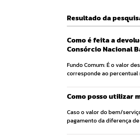
Resultado da pesquis
Como é feita a devol
Consórcio Nacional 
Fundo Comum: É o valor des
corresponde ao percentual r
número de meses fixado par
ou não, conforme pactuado 
Como posso utilizar 
Caso o valor do bem/serviço
pagamento da diferença de p
carta de crédito, a diferenç
forma estabelecida em cont