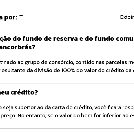
a por:
""
Exib
ução do fundo de reserva e do fundo com
Bancorbrás?
tinado ao grupo de consórcio, contido nas parcelas m
esultante da divisão de 100% do valor do crédito da 
a a duração do grupo, com apropriação a cada mês de
na Proposta de Adesão. […]
meu crédito?
 seja superior ao da carta de crédito, você ficará res
reço. No entanto, se o valor do bem for inferior ao 
a pode ser utilizada para: Quitação das prestações vin
rato; ou Reembolso dos valores […]