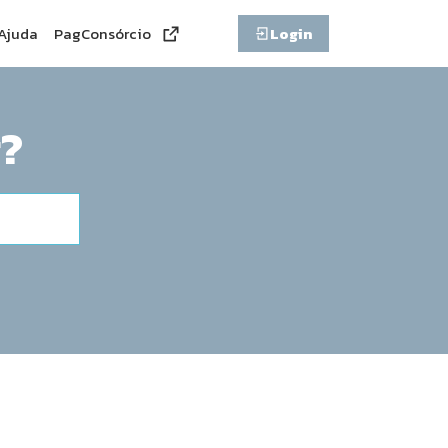
Ajuda
PagConsórcio
Login
?