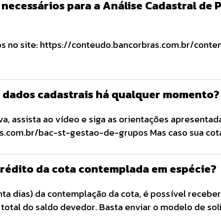
necessários para a Análise Cadastral de 
tos no site: https://conteudo.bancorbras.com.br/cont
s dados cadastrais há qualquer momento?
iva, assista ao vídeo e siga as orientações apresentad
s.com.br/bac-st-gestao-de-grupos Mas caso sua cot
 de consórcio já tenha sido encerrado, selecione o fo
bilizado neste link: https://conteudo.bancorbras.com.
 crédito da cota contemplada em espécie?
a, assine e em seguida, envie juntamente com o seu
nta dias) da contemplação da cota, é possível recebe
total do saldo devedor. Basta enviar o modelo de sol
as.com.br/bac-st-gestao-de-grupos) disponível no n