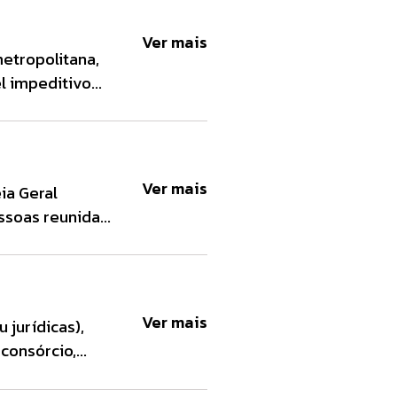
Ver mais
etropolitana,
l impeditivo
Ver mais
ia Geral
essoas reunidas
 realiza as
templações, […]
Ver mais
 jurídicas),
consórcio,
s não há juros.