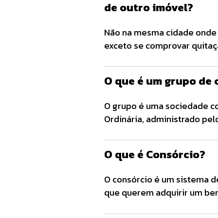
de outro imóvel?
Não na mesma cidade onde t
exceto se comprovar quitaç
para uso do FGTS.
O que é um grupo de 
O grupo é uma sociedade co
Ordinária, administrado pel
com o objetivo de adquirir 
contribuições mensais duran
O que é Consórcio?
O consórcio é um sistema de
que querem adquirir um bem
você paga uma parcela mens