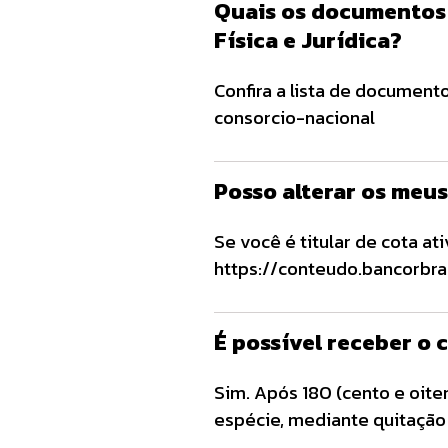
Quais os documentos 
Física e Jurídica?
Confira a lista de documen
consorcio-nacional
Posso alterar os meu
Se você é titular de cota at
https://conteudo.bancorbra
esteja cancelada ou o grupo
alteração cadastral disponi
É possível receber o
gestao-de-grupos, preench
[…]
Sim. Após 180 (cento e oite
espécie, mediante quitação 
(https://conteudo.bancorbr