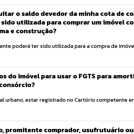
ente preenchido, assinado, juntamente com o docume
itar o saldo devedor da minha cota de co
to digital (PDF, PNG etc), […]
r sido utilizada para comprar um imóvel co
rma e construção?
ente poderá ter sido utilizada para a compra de imóve
os do imóvel para usar o FGTS para amort
 consórcio?
ial urbano, estar registrado no Cartório competente 
o, promitente comprador, usufrutuário ou