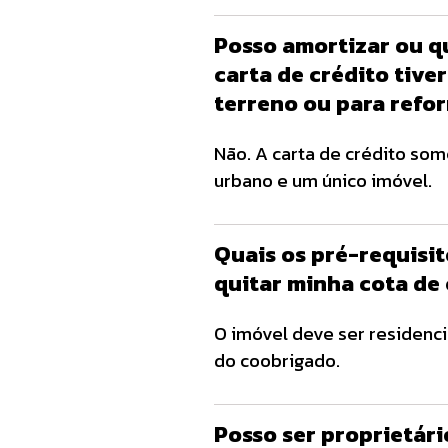
gestão de grupos, devidam
Posso amortizar ou qu
identificação, tudo em forma
carta de crédito tive
terreno ou para refo
Não. A carta de crédito som
urbano e um único imóvel.
Quais os pré-requisit
quitar minha cota de
O imóvel deve ser residenc
do coobrigado.
Posso ser proprietári