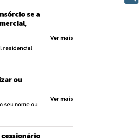
nto de
nsórcio se a
mercial,
Ver mais
l residencial
izar ou
Ver mais
em seu nome ou
 cessionário