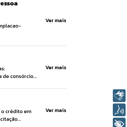
Pessoa
Ver mais
emplacao-
Ver mais
as:
a de consórcio
rmulário de
br/bac-st-
Libras
 documento de
Ver mais
Voz
r o crédito em
icitação
+ Acessibilidade
osso site de