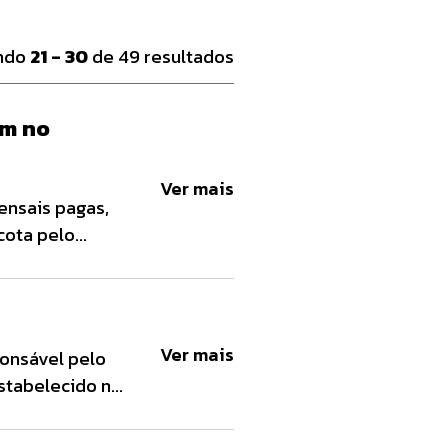
indo
21 - 30
de 49 resultados
um no
Ver mais
ensais pagas,
cota pelo
 forma linear
Ver mais
ponsável pelo
estabelecido na
cendas, na