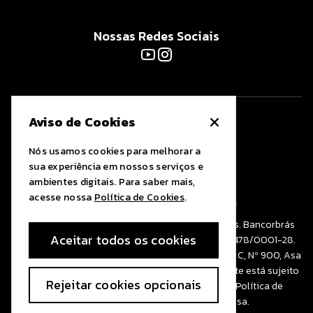
Nossas Redes Sociais
Aviso de Cookies
Nós usamos cookies para melhorar a
sua experiência em nossos serviços e
ambientes digitais. Para saber mais,
acesse nossa
Política de Cookies
.
Uma empresa do
Grupo Bancorbrás
© 2026 Bancorbrás. Todos os direitos reservados. Bancorbrás
Aceitar todos os cookies
Administradora de Consórcios S.A. CNPJ/02.010.478/0001-28.
End: Setor Comercial Norte – SCN, Quadra 2, Bloco C, Nº 900, Asa
Norte, Brasília/DF, CEP: 70.712-030. O uso deste site está sujeito
Rejeitar cookies opcionais
às regras descritas na Política de Privacidade, Política de
Cookies e nos Termos de uso da empresa.