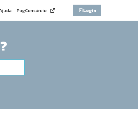
Ajuda
PagConsórcio
Login
?