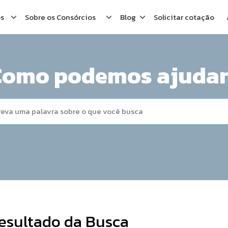
os
Sobre os Consórcios
Blog
Solicitar cotação
Como podemos ajudar
esultado da Busca