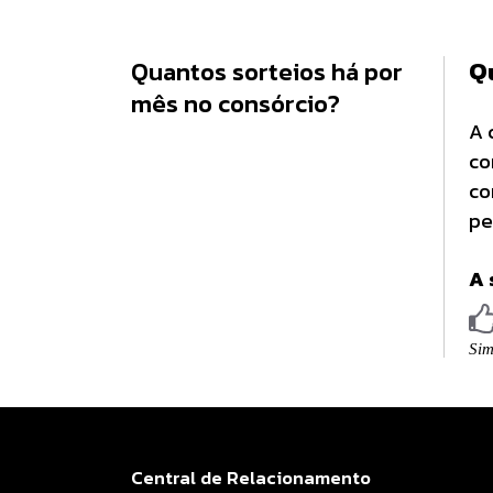
Quantos sorteios há por
Q
mês no consórcio?
A 
co
co
pe
A 
Central de Relacionamento