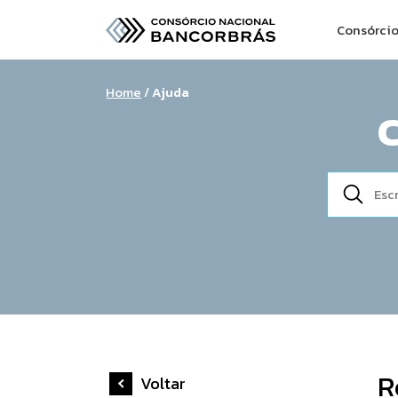
Consórci
Home
/
Ajuda
R
Voltar